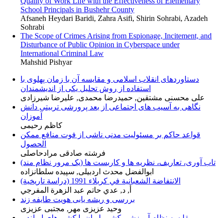
Quality of Work Life with the Effectiveness of Elementary
School Principals in Bushehr County
Afsaneh Heydari Baridi, Zahra Asifi, Shirin Sohrabi, Azadeh
Sohrabi
The Scope of Crimes Arising from Espionage, Incitement, and
Disturbance of Public Opinion in Cyberspace under
International Criminal Law
Mahshid Pishyar
دستاوردهای انقلاب اسلامی و مقایسه آن با زمان پهلوی با
استفاده از روش تحلیل یکی از اندیشمندان
علی محسنی مشتقین, حمیدرضا محمدی, علیرضا شیرزادی
نگاهی به آسیب ‫های اجتماعی از بعد پرورشی تربیتی دانش
کاظم رحیمی
قواعد حاکم بر مسئولیت مدنی ناشی از فوت منافع ممکن
الحصول
فرشته صادقی مرادحاصلی
تاب آوری، تعاریف، نظریه ها و کاربست ها (یک مرور نظام مند)
ابوالفضل محدث اردبیلی, سپیده سلطانزاده
الانتفاضة الشعبانية في كربلاء 1991 (دراسة تاريخية)
أ, د, عدي حاتم عبد الزهرة المفرجي
بررسی و ریشه یابی هویت طایفه زند
وحید عزیزی مهر, مجتبی عزیزی
مقایسه نظام آموزشی کشور ایران با کشورهای ایرلند و