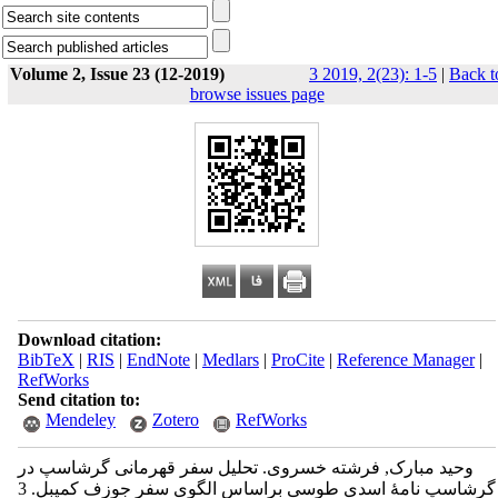
Volume 2, Issue 23 (12-2019)
3 2019, 2(23): 1-5
|
Back t
browse issues page
Download citation:
BibTeX
|
RIS
|
EndNote
|
Medlars
|
ProCite
|
Reference Manager
|
RefWorks
Send citation to:
Mendeley
Zotero
RefWorks
وحید مبارک, فرشته خسروی. تحلیل سفر قهرمانی گرشاسپ در
گرشاسپ نامۀ اسدی طوسی براساس الگوی سفر جوزف کمپبل. 3