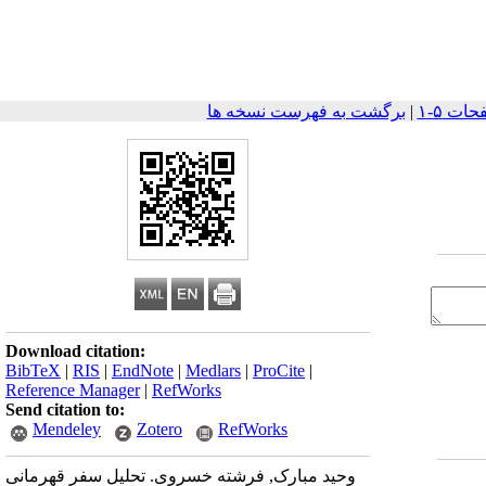
|
برگشت به فهرست نسخه ها
Download citation:
BibTeX
|
RIS
|
EndNote
|
Medlars
|
ProCite
|
Reference Manager
|
RefWorks
Send citation to:
Mendeley
Zotero
RefWorks
وحید مبارک, فرشته خسروی. تحلیل سفر قهرمانی