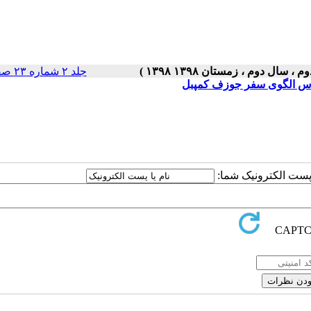
جلد ۲ شماره ۲۳ صفحات ۵-۱
س الگوی سفر جوزف کمپبل
ا پست الکترونیک شما: