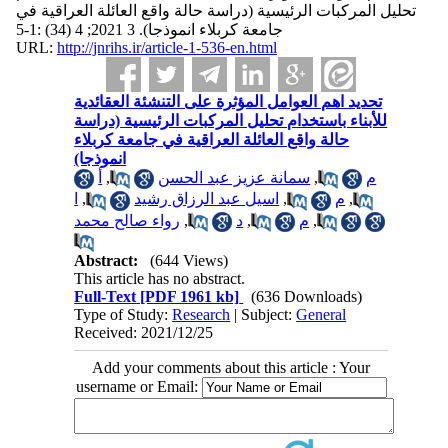
تحليل المركبات الرئيسية (دراسة حالة واقع العائلة العراقية في
جامعة كربلاء انموذجا). 3 2021; 4 (34) :1-5
URL:
http://jnrihs.ir/article-1-536-en.html
تحديد اهم العوامل المؤثرة على التنشئة العقائدية
للأبناء باستخدام تحليل المركبات الرئيسية (دراسة
حالة واقع العائلة العراقية في جامعة كربلاء
انموذجا)
أ
,
سمانة عزيز عبد الحسن
,
م
ا
,
اسيل عبد الرزاق رشيد
,
م
,
رواء صالح محمد
,
د
,
م
,
Abstract:
(644 Views)
This article has no abstract.
Full-Text
[PDF 1961 kb]
(636 Downloads)
Type of Study:
Research
| Subject:
General
Received: 2021/12/25
Add your comments about this article : Your
username or Email: