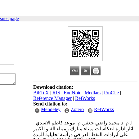
ssues page
Download citation:
BibTeX
|
RIS
|
EndNote
|
Medlars
|
ProCite
|
Reference Manager
|
RefWorks
Send citation to:
Mendeley
Zotero
RefWorks
ا, م, د محمد راضي جعفر, م, موعد كاظم الاسدي. ‬‬‬‬‬‬‬‬‬‬‬‬‬‬‬‬‬‬‬‬
اثار ادارة انعكاسات ميناء مبارك وميناء الفاو الكبير
على ايرادات النفط العراقي دراسة تحليلية للمدة