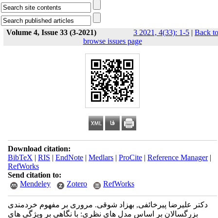
Volume 4, Issue 33 (3-2021)
3 2021, 4(33): 1-5
|
Back t
browse issues page
Download citation:
BibTeX
|
RIS
|
EndNote
|
Medlars
|
ProCite
|
Reference Manager
|
RefWorks
Send citation to:
Mendeley
Zotero
RefWorks
دکتر علیرضا پیرخائفی, بهزاد شوقی. مروری بر مفهوم خردمندی
بزرگسالان بر اساس مدل های نظری: با نگاهی بر ویژگی های