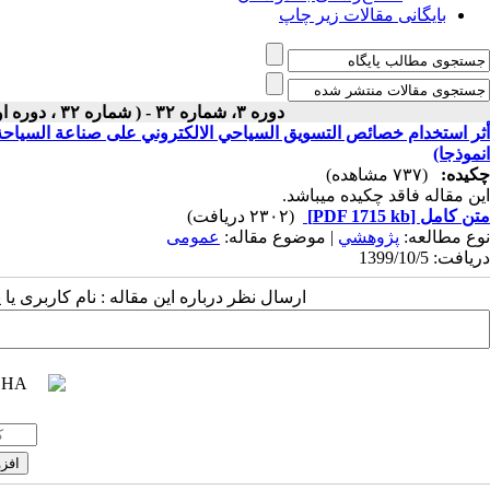
بایگانی مقالات زیر چاپ
دوره ۳، شماره ۳۲ - ( شماره ۳۲ ، دوره اول ، سال سوم ، زمستان ۱۳۹۹ ۱۳۹۹ )
أثر استخدام خصائص التسويق السياحي الالكتروني على صناعة السياحة 
انموذجا)
چکیده:
(۷۳۷ مشاهده)
این مقاله فاقد چکیده می​باشد.
متن کامل
[PDF 1715 kb]
(۲۳۰۲ دریافت)
نوع مطالعه:
پژوهشي
| موضوع مقاله:
عمومى
دریافت: 1399/10/5
ارسال نظر درباره این مقاله : نام کاربری ی