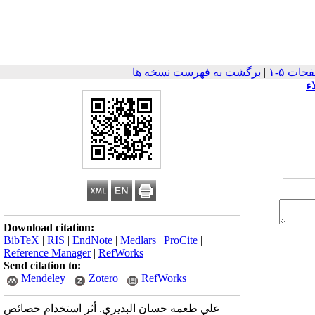
|
برگشت به فهرست نسخه ها
ء
Download citation:
BibTeX
|
RIS
|
EndNote
|
Medlars
|
ProCite
|
Reference Manager
|
RefWorks
Send citation to:
Mendeley
Zotero
RefWorks
علي طعمه حسان البديري. أثر استخدام خصائص