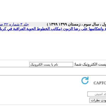
جلد ۳ شماره ۳۲ صفحات ۵-۱
وانعكاسها على رضا الزبون (مكاتب الخطوط الجوية العراقية في كربلا
ا پست الکترونیک شما: