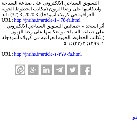
التسويق السياحي الالكتروني على صناعة السياحة
وانعكاسها على رضا الزبون (مكاتب الخطوط الجوية
العراقية في كربلاء انموذجا). 3 2020; 3 (32) :1-5
URL:
http://jnrihs.ir/article-1-478-fa.html
أثر استخدام خصائص التسويق السياحي الالكتروني
على صناعة السياحة وانعكاسها على رضا الزبون
(مكاتب الخطوط الجوية العراقية في كربلاء انموذجا).
۱. ۱۳۹۹; ۳ (۳۲) :۱-۵
URL:
http://jnrihs.ir/article-۱-۴۷۸-fa.html
و