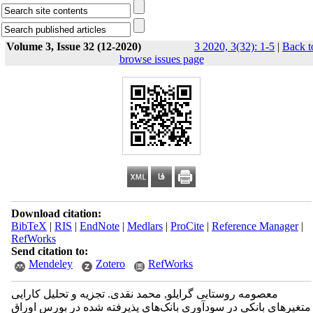
Volume 3, Issue 32 (12-2020)
3 2020, 3(32): 1-5
|
Back t
browse issues page
Download citation:
BibTeX
|
RIS
|
EndNote
|
Medlars
|
ProCite
|
Reference Manager
|
RefWorks
Send citation to:
Mendeley
Zotero
RefWorks
معصومه روستایی گرایلو, محمد نقدی. تجزیه و تحلیل کارایی
متغیرهای بانکی در سودآوری بانک‌های پذیرفته شده در بورس اوراق