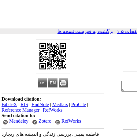
|
برگشت به فهرست نسخه ها
Download citation:
BibTeX
|
RIS
|
EndNote
|
Medlars
|
ProCite
|
Reference Manager
|
RefWorks
Send citation to:
Mendeley
Zotero
RefWorks
فاطمه یمینی. بررسی زندگی و اندیشه های ریچارد