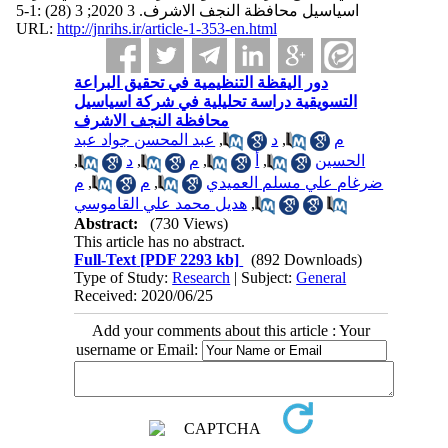
اسياسيل محافظة النجف الاشرف. 3 2020; 3 (28) :1-5
URL:
http://jnrihs.ir/article-1-353-en.html
دور اليقظة التنظيمية في تحقيق البراعة
التسويقية دراسة تحليلية في شركة اسياسيل
محافظة النجف الاشرف
عبد المحسن جواد عبد
,
د
,
م
,
د
,
م
,
أ
,
الحسين
م
,
م
,
ضرغام علي مسلم العميدي
هديل محمد علي القاموسي
,
Abstract:
(730 Views)
This article has no abstract.
Full-Text
[PDF 2293 kb]
(892 Downloads)
Type of Study:
Research
| Subject:
General
Received: 2020/06/25
Add your comments about this article : Your
username or Email: