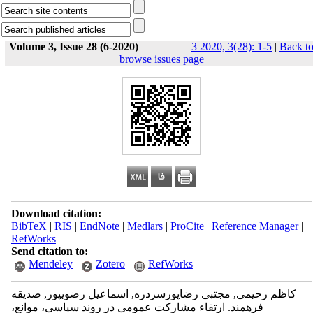
Volume 3, Issue 28 (6-2020)
3 2020, 3(28): 1-5
|
Back t
browse issues page
Download citation:
BibTeX
|
RIS
|
EndNote
|
Medlars
|
ProCite
|
Reference Manager
|
RefWorks
Send citation to:
Mendeley
Zotero
RefWorks
کاظم رحیمی, مجتبی رضاپورسردره, اسماعیل رضوی‫پور, صدیقه
فرهمند. ارتقاء مشارکت عمومی در روند سیاسی، موانع،