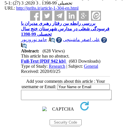
تحصیلی 99-1398 . 3 2020; 3 (27) :1-5
URL:
http://jnrihs.ir/article-1-304-en.html
بررسی رابطه بین رفتار رهبری مدیران با
فرسودگی شغلی در مدارس شهرستان خنج سال
تحصیلی 99-1398
حامد نوروزپور
,
علی اصغر ماشینچی
Abstract:
(628 Views)
This article has no abstract.
Full-Text
[PDF 942 kb]
(683 Downloads)
Type of Study:
Research
| Subject:
General
Received: 2020/03/25
Add your comments about this article : Your
username or Email: