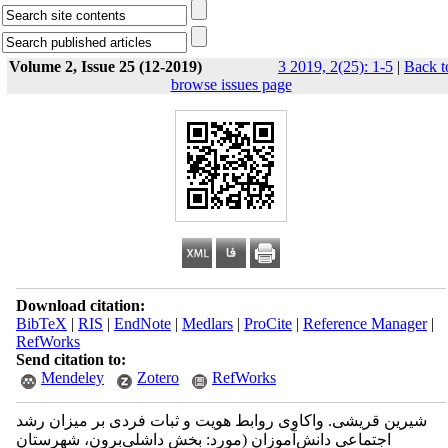
Volume 2, Issue 25 (12-2019)
3 2019, 2(25): 1-5
|
Back t
browse issues page
Download citation:
BibTeX
|
RIS
|
EndNote
|
Medlars
|
ProCite
|
Reference Manager
|
RefWorks
Send citation to:
Mendeley
Zotero
RefWorks
شیرین قریشی. واکاوی روابط هویت و ثبات فردی بر میزان رشد
اجتماعی دانش‌آموزان (مورد: بخش داشلی‌برون، شهرستان