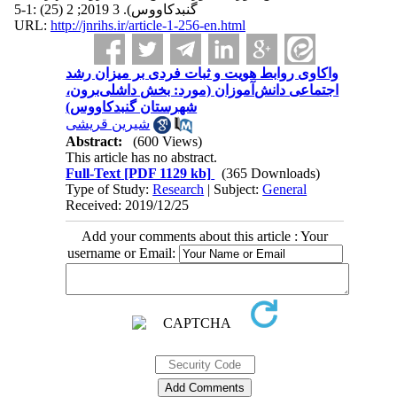
گنبدکاووس). 3 2019; 2 (25) :1-5
URL:
http://jnrihs.ir/article-1-256-en.html
واکاوی روابط هویت و ثبات فردی بر میزان رشد
اجتماعی دانش‌آموزان (مورد: بخش داشلی‌برون،
شهرستان گنبدکاووس)
شیرین قریشی
Abstract:
(600 Views)
This article has no abstract.
Full-Text
[PDF 1129 kb]
(365 Downloads)
Type of Study:
Research
| Subject:
General
Received: 2019/12/25
Add your comments about this article : Your
username or Email: