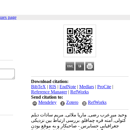
sues page
Download citation:
BibTeX
|
RIS
|
EndNote
|
Medlars
|
ProCite
|
Reference Manager
|
RefWorks
Send citation to:
Mendeley
Zotero
RefWorks
وحید میرعرب رضی, ماریا ملائی, مریم سادات دیلم
کتولی, آمنه قره چماقلو. بررسی ارتباط بین نزدیکی
جغرافیایی حسابرس - صاحبکار و به موقع بودن