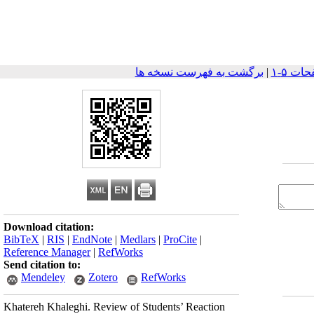
|
برگشت به فهرست نسخه ها
Download citation:
BibTeX
|
RIS
|
EndNote
|
Medlars
|
ProCite
|
Reference Manager
|
RefWorks
Send citation to:
Mendeley
Zotero
RefWorks
Khatereh Khaleghi. Review of Students’ Reaction