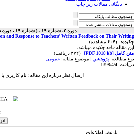
بایگانی مقالات زیر چاپ
دوره ۲، شماره ۱۹ - ( شماره ۱۹ ، دوره دوم ، سال دوم ، تابستان ۱۳۹۸ ۱۳۹۸ )
ion and Response to Teachers’ Written Feedback on Their Writing
چکیده:
(۶۰۴ مشاهده)
این مقاله فاقد چکیده می​باشد.
متن کامل
[PDF 1018 kb]
(۳۷۲ دریافت)
نوع مطالعه:
پژوهشي
| موضوع مقاله:
عمومى
دریافت: 1398/4/4
ارسال نظر درباره این مقاله : نام کاربری ی
بازنشر اطلاعات