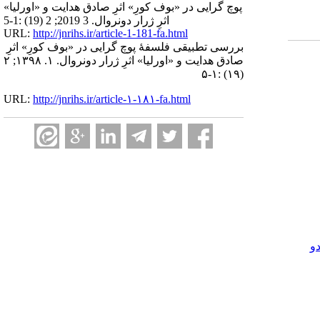
پوچ گرایی در «بوف کورِ» اثرِ صادق هدایت و «اورلیا»
اثرِ ژرار دونروال. 3 2019; 2 (19) :1-5
URL:
http://jnrihs.ir/article-1-181-fa.html
بررسی تطبیقی فلسفۀ پوچ گرایی در «بوف کورِ» اثرِ
صادق هدایت و «اورلیا» اثرِ ژرار دونروال. ۱. ۱۳۹۸; ۲
(۱۹) :۱-۵
URL:
http://jnrihs.ir/article-۱-۱۸۱-fa.html
و