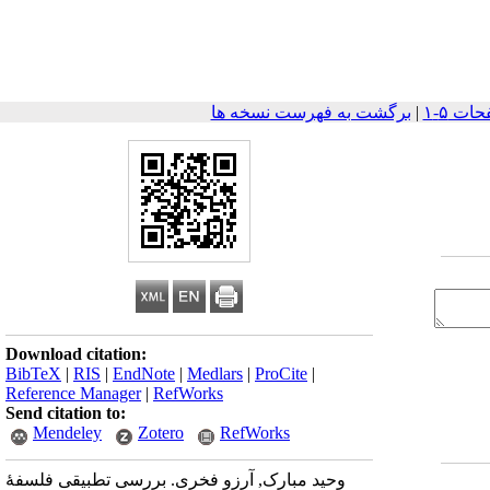
|
برگشت به فهرست نسخه ها
Download citation:
BibTeX
|
RIS
|
EndNote
|
Medlars
|
ProCite
|
Reference Manager
|
RefWorks
Send citation to:
Mendeley
Zotero
RefWorks
وحید مبارک, آرزو فخری. بررسی تطبیقی فلسفۀ