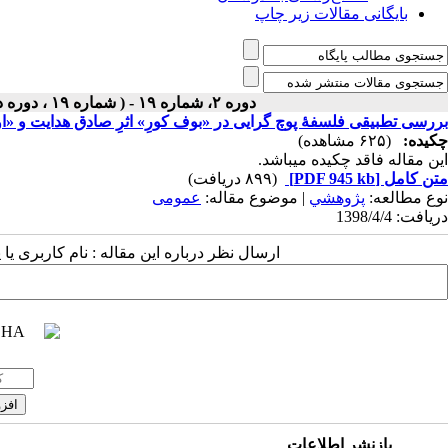
بایگانی مقالات زیر چاپ
دوره ۲، شماره ۱۹ - ( شماره ۱۹ ، دوره دوم ، سال دوم ، تابستان ۱۳۹۸ ۱۳۹۸ )
بررسی تطبیقی فلسفۀ پوچ گرایی در «بوف کورِ» اثرِ صادق هدایت و «اورل
چکیده:
(۶۲۵ مشاهده)
این مقاله فاقد چکیده می​باشد.
متن کامل
[PDF 945 kb]
(۸۹۹ دریافت)
نوع مطالعه:
پژوهشي
| موضوع مقاله:
عمومى
دریافت: 1398/4/4
ارسال نظر درباره این مقاله : نام کاربری ی
بازنشر اطلاعات