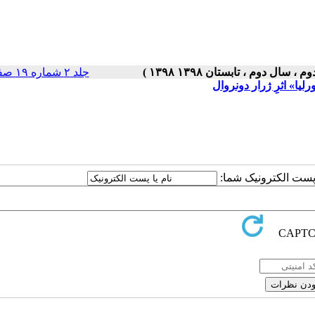
جلد ۲ شماره ۱۹ صفحات ۵-۱
یا» اثرِ ژرار دونروال
ا پست الکترونیک شما: