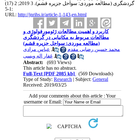
گردشگری (مطالعه موردی: سواحل جزیره قشم). 3 2019; 2 (17)
:1-5
URL:
http://jnrihs.ir/article-1-143-en.html
کاربرد و اهمیت مطالعات ژئومورفولوژی و
مطالعات مربوط به مکانیابی در گردشگری
(مطالعه موردی: سواحل جزیره قشم)
عباس مرادی
,
محمد حسین رضایی مقدم
غفار اله ویسی
,
Abstract:
(693 Views)
This article has no abstract.
Full-Text
[PDF 2085 kb]
(569 Downloads)
Type of Study:
Research
| Subject:
General
Received: 2019/03/25
Add your comments about this article : Your
username or Email: