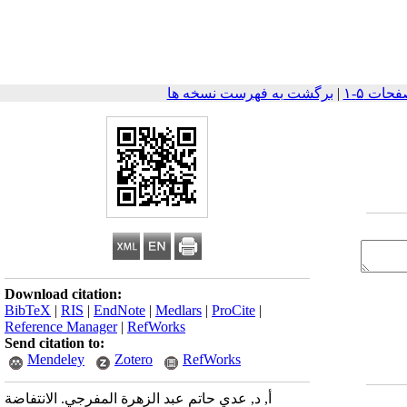
|
برگشت به فهرست نسخه ها
Download citation:
BibTeX
|
RIS
|
EndNote
|
Medlars
|
ProCite
|
Reference Manager
|
RefWorks
Send citation to:
Mendeley
Zotero
RefWorks
أ, د, عدي حاتم عبد الزهرة المفرجي. الانتفاضة