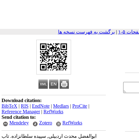
|
برگشت به فهرست نسخه ها
Download citation:
BibTeX
|
RIS
|
EndNote
|
Medlars
|
ProCite
|
Reference Manager
|
RefWorks
Send citation to:
Mendeley
Zotero
RefWorks
ابوالفضل محدث اردبیلی, سپیده سلطانزاده. تاب