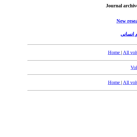
Journal archiv
New resea
 انسانی
Home
|
All vo
Vol
Home
|
All vo