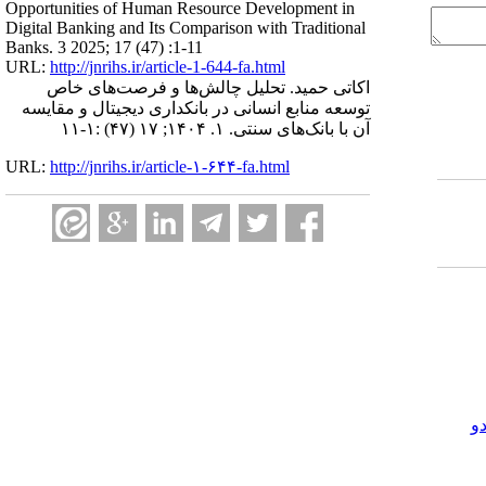
Opportunities of Human Resource Development in
Digital Banking and Its Comparison with Traditional
Banks. 3 2025; 17 (47) :1-11
URL:
http://jnrihs.ir/article-1-644-fa.html
اکاتی حمید. تحلیل چالش‌ها و فرصت‌های خاص
توسعه منابع انسانی در بانکداری دیجیتال و مقایسه
آن با بانک‌های سنتی. ۱. ۱۴۰۴; ۱۷ (۴۷) :۱-۱۱
URL:
http://jnrihs.ir/article-۱-۶۴۴-fa.html
و