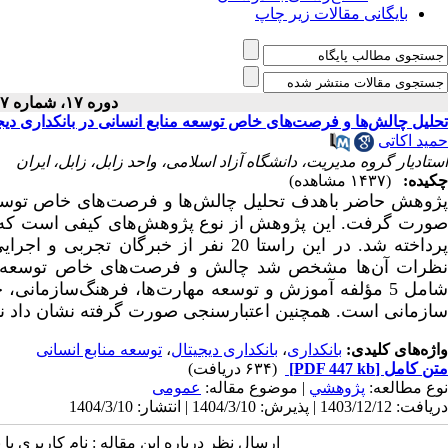
بایگانی مقالات زیر چاپ
دوره ۱۷، شماره ۴۷ - ( ۳-۱۴۰۴ )
تحلیل چالش‌ها و فرصت‌های خاص توسعه منابع انسانی در بانکداری دیجی
حمید اکاتی
استادیار گروه مدیریت، دانشگاه آزاد اسلامی، واحد زابل، زابل، ایران
چکیده:
(۱۴۳۷ مشاهده)
پژوهش حاضر باهدف تحلیل چالش‌ها و فرصت‌های خاص توسعه من
صورت گرفت. این پژوهش از نوع پژوهش‌های کیفی است که با 
پرداخته شد. در این راستا 20 نفر از خب
نظرات آن‌ها مشخص شد چالش و فرصت‌های خاص توسعه منابع
شامل 5 مؤلفه آموزش و توسعه مهارت‌ها، فرهنگ‌سازمان
سازمانی است. همچنین اعتبارسنجی صورت گرفته نشان داد نتای
واژه‌های کلیدی:
بانکداری
،
بانکداری دیجیتال
،
توسعه منابع انسانی
متن کامل
[PDF 447 kb]
(۶۳۴ دریافت)
نوع مطالعه:
پژوهشي
| موضوع مقاله:
عمومى
دریافت: 1403/12/12 | پذیرش: 1404/3/10 | انتشار: 1404/3/10
ارسال نظر درباره این مقاله : نام کاربری ی