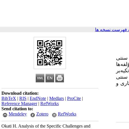
 فهرست نسخه ها
 سنتی
فه‌ها
تکیه‌بر
 سنتی
اری و
Download citation:
BibTeX
|
RIS
|
EndNote
|
Medlars
|
ProCite
|
Reference Manager
|
RefWorks
Send citation to:
Mendeley
Zotero
RefWorks
Okati H. Analysis of the Specific Challenges and