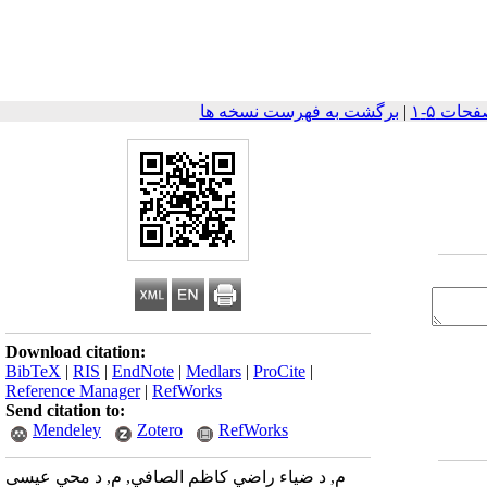
|
برگشت به فهرست نسخه ها
Download citation:
BibTeX
|
RIS
|
EndNote
|
Medlars
|
ProCite
|
Reference Manager
|
RefWorks
Send citation to:
Mendeley
Zotero
RefWorks
م, د ضياء راضي كاظم الصافي, م, د محي عيسى