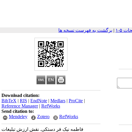
|
برگشت به فهرست نسخه ها
Download citation:
BibTeX
|
RIS
|
EndNote
|
Medlars
|
ProCite
|
Reference Manager
|
RefWorks
Send citation to:
Mendeley
Zotero
RefWorks
فاطمه نیک فر دستکی. نقش ارزش تبلیغات