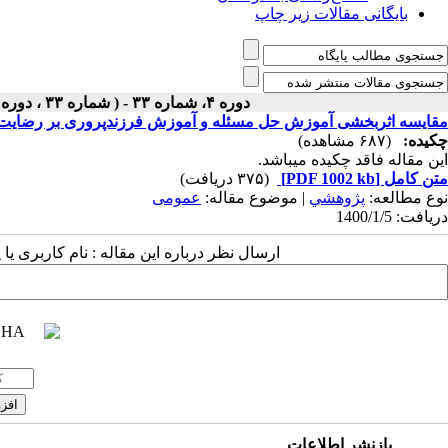
بایگانی مقالات زیر چاپ
دوره ۴، شماره ۳۳ - ( شماره ۳۳ ، دوره اول ، سال چهارم ، بهار ۱۴۰۰ ۱۴۰۰ )
مقایسه اثربخشی آموزش حل مسئله و آموزش فرزندپروری بر رضایت زناش
چکیده:
(۶۸۷ مشاهده)
این مقاله فاقد چکیده می​باشد.
متن کامل
[PDF 1002 kb]
(۳۷۵ دریافت)
نوع مطالعه:
پژوهشي
| موضوع مقاله:
عمومى
دریافت: 1400/1/5
ارسال نظر درباره این مقاله : نام کاربری ی
بازنشر اطلاعات