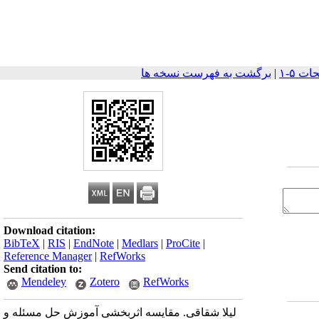
|
برگشت به فهرست نسخه ها
Download citation:
BibTeX
|
RIS
|
EndNote
|
Medlars
|
ProCite
|
Reference Manager
|
RefWorks
Send citation to:
Mendeley
Zotero
RefWorks
لیلا شقاقی. مقایسه اثربخشی آموزش حل مسئله و