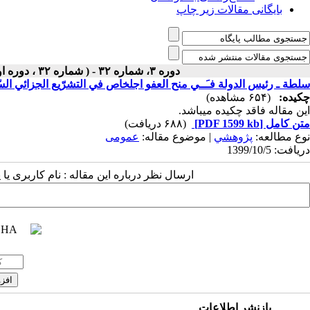
بایگانی مقالات زیر چاپ
دوره ۳، شماره ۳۲ - ( شماره ۳۲ ، دوره اول ، سال سوم ، زمستان ۱۳۹۹ ۱۳۹۹ )
سلطة ـ رئيس الدولة فـَــي منح العفو اجلخاص في التشرّيع الجزائي السّو
چکیده:
(۶۵۴ مشاهده)
این مقاله فاقد چکیده می​باشد.
متن کامل
[PDF 1599 kb]
(۶۸۸ دریافت)
نوع مطالعه:
پژوهشي
| موضوع مقاله:
عمومى
دریافت: 1399/10/5
ارسال نظر درباره این مقاله : نام کاربری ی
بازنشر اطلاعات