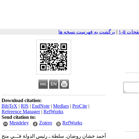
|
برگشت به فهرست نسخه ها
Download citation:
BibTeX
|
RIS
|
EndNote
|
Medlars
|
ProCite
|
Reference Manager
|
RefWorks
Send citation to:
Mendeley
Zotero
RefWorks
أحمد خشان روضان. سلطة ـ رئيس الدولة فـَــي منح