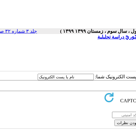
جلد ۳ شماره ۳۲ صفحات ۵-۱
َريّ دراسة تحليلية
ا پست الکترونیک شما: