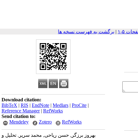
|
برگشت به فهرست نسخه ها
Download citation:
BibTeX
|
RIS
|
EndNote
|
Medlars
|
ProCite
|
Reference Manager
|
RefWorks
Send citation to:
Mendeley
Zotero
RefWorks
بهروز برزگر, حسن ریاحی, محمد سریر. تحلیل و