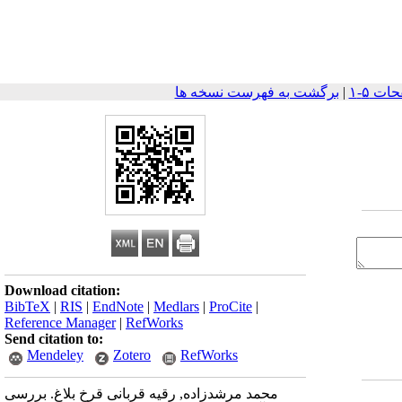
|
برگشت به فهرست نسخه ها
Download citation:
BibTeX
|
RIS
|
EndNote
|
Medlars
|
ProCite
|
Reference Manager
|
RefWorks
Send citation to:
Mendeley
Zotero
RefWorks
محمد مرشدزاده, رقیه قربانی قرخ بلاغ. بررسی