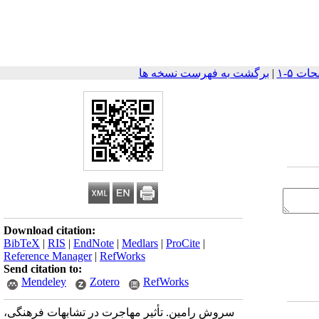
|
برگشت به فهرست نسخه ها
Download citation:
BibTeX
|
RIS
|
EndNote
|
Medlars
|
ProCite
|
Reference Manager
|
RefWorks
Send citation to:
Mendeley
Zotero
RefWorks
سروش رامین. تأثیر مهاجرت در تشابهات فرهنگی،