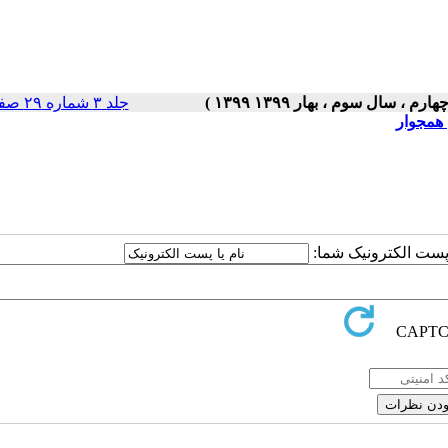
جلد ۳ شماره ۲۹ صفحات ۵-۱
 همجوار
ا پست الکترونیک شما: