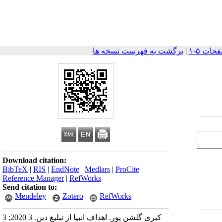
|
برگشت به فهرست نسخه ها
Download citation:
BibTeX
|
RIS
|
EndNote
|
Medlars
|
ProCite
|
Reference Manager
|
RefWorks
Send citation to:
Mendeley
Zotero
RefWorks
کبری گلشن ‫پور‬. اهداف انبیا از تبلیغ دین. 3 2020; 3