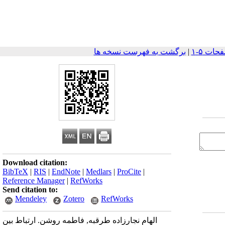
|
برگشت به فهرست نسخه ها
Download citation:
BibTeX
|
RIS
|
EndNote
|
Medlars
|
ProCite
|
Reference Manager
|
RefWorks
Send citation to:
Mendeley
Zotero
RefWorks
الهام نجارزاده طرقبه, فاطمه روشن. ارتباط بین