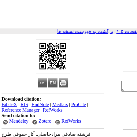
|
برگشت به فهرست نسخه ها
Download citation:
BibTeX
|
RIS
|
EndNote
|
Medlars
|
ProCite
|
Reference Manager
|
RefWorks
Send citation to:
Mendeley
Zotero
RefWorks
فرشته صادقی مرادحاصلی. آثار حقوقی طرح