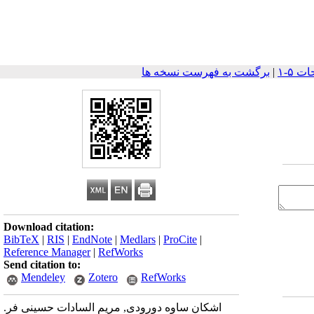
|
برگشت به فهرست نسخه ها
Download citation:
BibTeX
|
RIS
|
EndNote
|
Medlars
|
ProCite
|
Reference Manager
|
RefWorks
Send citation to:
Mendeley
Zotero
RefWorks
اشکان ساوه دورودی, مریم السادات حسینی فر.