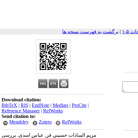
|
برگشت به فهرست نسخه ها
Download citation:
BibTeX
|
RIS
|
EndNote
|
Medlars
|
ProCite
|
Reference Manager
|
RefWorks
Send citation to:
Mendeley
Zotero
RefWorks
مريم السادات حسيني فر, عباس اسدی. بررسی