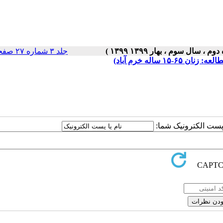
جلد ۳ شماره ۲۷ صفحات ۵-۱
اله خرم آباد)
ا پست الکترونیک شما: