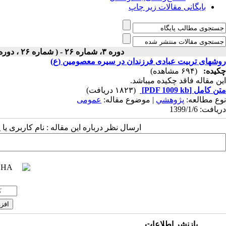
بایگانی مقالات زیر چاپ
دوره ۳، شماره ۲۶ - ( شماره ۲۶ ، دوره اول ، سال سوم ، بهار ۱۳۹۹ ۱۳۹۹ )
روش‫های تربیت عبادی فرزندان در سیره معصومین (ع)‬
چکیده:
(۶۹۴ مشاهده)
این مقاله فاقد چکیده می​باشد.
متن کامل
[PDF 1009 kb]
(۱۸۲۳ دریافت)
نوع مطالعه:
پژوهشي
| موضوع مقاله:
عمومى
دریافت: 1399/1/6
ارسال نظر درباره این مقاله : نام کاربری ی
بازنشر اطلاعات