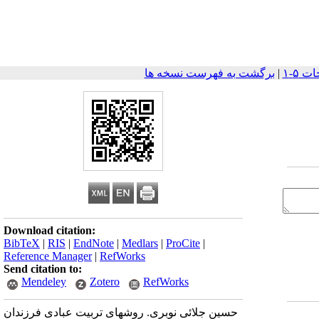
|
برگشت به فهرست نسخه ها
Download citation:
BibTeX
|
RIS
|
EndNote
|
Medlars
|
ProCite
|
Reference Manager
|
RefWorks
Send citation to:
Mendeley
Zotero
RefWorks
حسین جلائی نوبری. روش‫های تربیت عبادی فرزندان