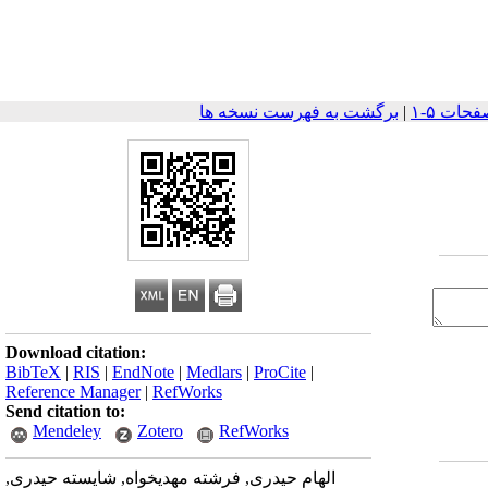
|
برگشت به فهرست نسخه ها
Download citation:
BibTeX
|
RIS
|
EndNote
|
Medlars
|
ProCite
|
Reference Manager
|
RefWorks
Send citation to:
Mendeley
Zotero
RefWorks
الهام حیدری, فرشته مهدیخواه, شایسته حیدری,