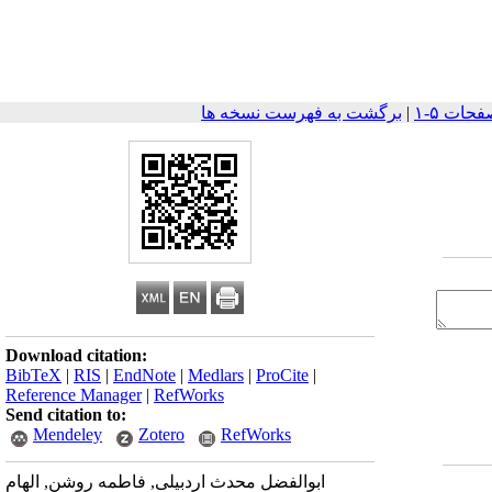
|
برگشت به فهرست نسخه ها
Download citation:
BibTeX
|
RIS
|
EndNote
|
Medlars
|
ProCite
|
Reference Manager
|
RefWorks
Send citation to:
Mendeley
Zotero
RefWorks
ابوالفضل محدث اردبیلی, فاطمه روشن, الهام