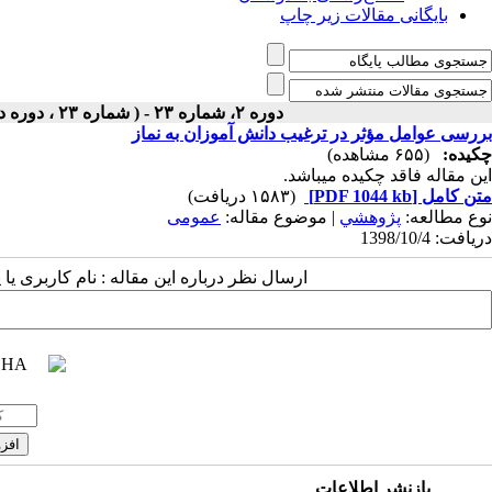
بایگانی مقالات زیر چاپ
دوره ۲، شماره ۲۳ - ( شماره ۲۳ ، دوره دوم ، سال دوم ، زمستان ۱۳۹۸ ۱۳۹۸ )
بررسی عوامل مؤثر در ترغیب دانش ‫آموزان به نماز‬‬
چکیده:
(۶۵۵ مشاهده)
این مقاله فاقد چکیده می​باشد.
متن کامل
[PDF 1044 kb]
(۱۵۸۳ دریافت)
نوع مطالعه:
پژوهشي
| موضوع مقاله:
عمومى
دریافت: 1398/10/4
ارسال نظر درباره این مقاله : نام کاربری ی
بازنشر اطلاعات