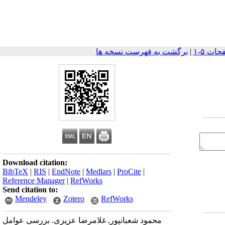
|
برگشت به فهرست نسخه ها
Download citation:
BibTeX
|
RIS
|
EndNote
|
Medlars
|
ProCite
|
Reference Manager
|
RefWorks
Send citation to:
Mendeley
Zotero
RefWorks
محمود شعبانپور, غلامرضا عزیزی. بررسی عوامل