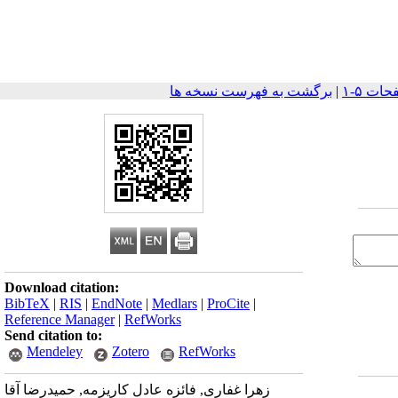
|
برگشت به فهرست نسخه ها
Download citation:
BibTeX
|
RIS
|
EndNote
|
Medlars
|
ProCite
|
Reference Manager
|
RefWorks
Send citation to:
Mendeley
Zotero
RefWorks
زهرا غفاری, فائزه عادل کاریزمه, حمیدرضا آقا