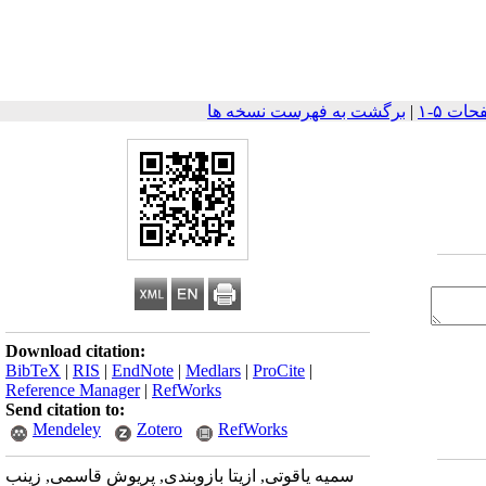
|
برگشت به فهرست نسخه ها
Download citation:
BibTeX
|
RIS
|
EndNote
|
Medlars
|
ProCite
|
Reference Manager
|
RefWorks
Send citation to:
Mendeley
Zotero
RefWorks
سمیه یاقوتی, ازیتا بازوبندی, پریوش قاسمی, زینب