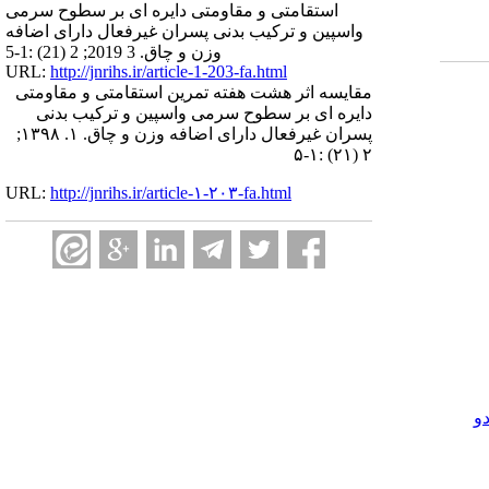
استقامتی و مقاومتی دایره ای بر سطوح سرمی
واسپین و ترکیب بدنی پسران غیرفعال دارای اضافه
وزن و چاق. 3 2019; 2 (21) :1-5
URL:
http://jnrihs.ir/article-1-203-fa.html
مقایسه اثر هشت هفته تمرین استقامتی و مقاومتی
دایره ای بر سطوح سرمی واسپین و ترکیب بدنی
پسران غیرفعال دارای اضافه وزن و چاق. ۱. ۱۳۹۸;
۲ (۲۱) :۱-۵
URL:
http://jnrihs.ir/article-۱-۲۰۳-fa.html
و