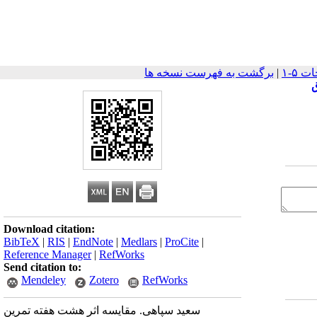
|
برگشت به فهرست نسخه ها
ق
Download citation:
BibTeX
|
RIS
|
EndNote
|
Medlars
|
ProCite
|
Reference Manager
|
RefWorks
Send citation to:
Mendeley
Zotero
RefWorks
سعید سپاهی. مقایسه اثر هشت هفته تمرین