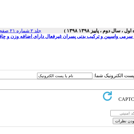
جلد ۲ شماره ۲۱ صفحات ۵-۱
 سرمی واسپین و ترکیب بدنی پسران غیرفعال دارای اضافه وزن و چا
ا پست الکترونیک شما: