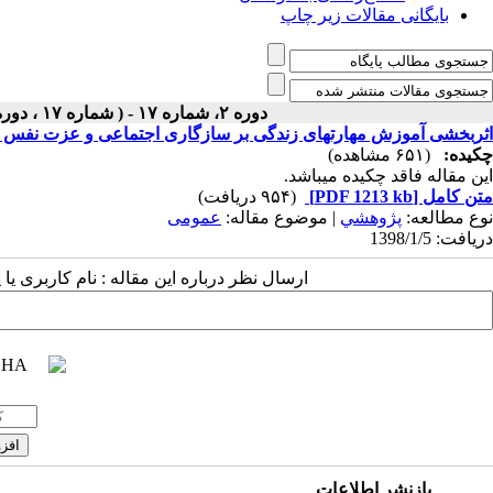
بایگانی مقالات زیر چاپ
دوره ۲، شماره ۱۷ - ( شماره ۱۷ ، دوره اول ، سال دوم ، بهار ۱۳۹۸ ۱۳۹۸ )
اثربخشی آموزش مهارتهای زندگی بر سازگاری اجتماعی و عزت نفس دانش 
چکیده:
(۶۵۱ مشاهده)
این مقاله فاقد چکیده می​باشد.
متن کامل
[PDF 1213 kb]
(۹۵۴ دریافت)
نوع مطالعه:
پژوهشي
| موضوع مقاله:
عمومى
دریافت: 1398/1/5
ارسال نظر درباره این مقاله : نام کاربری ی
بازنشر اطلاعات