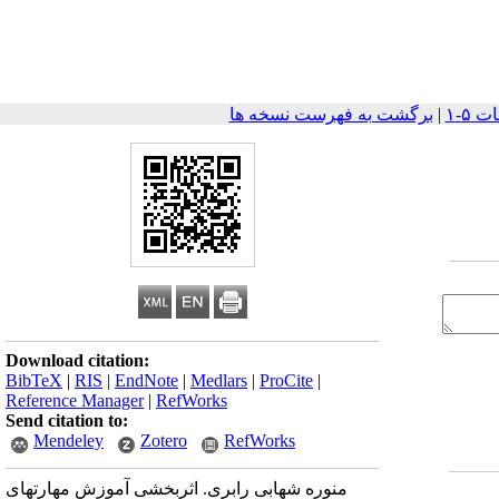
|
برگشت به فهرست نسخه ها
Download citation:
BibTeX
|
RIS
|
EndNote
|
Medlars
|
ProCite
|
Reference Manager
|
RefWorks
Send citation to:
Mendeley
Zotero
RefWorks
منوره شهابی رابری. اثربخشی آموزش مهارتهای