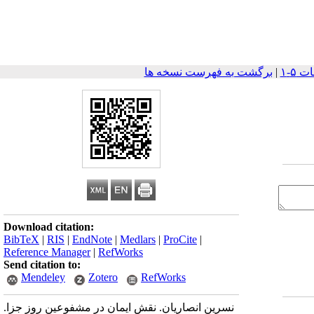
|
برگشت به فهرست نسخه ها
Download citation:
BibTeX
|
RIS
|
EndNote
|
Medlars
|
ProCite
|
Reference Manager
|
RefWorks
Send citation to:
Mendeley
Zotero
RefWorks
نسرین انصاریان. نقش ایمان در مشفوعین روز جزا.