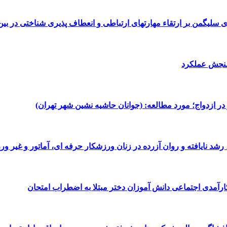
لیگمن بر ارتقاء مهارتهای ارتباطی و انعطاف پذیری شناختی در بین
سنجش عملکرد
ر ازدواج؛ مورد مطالعه: (جوانان حاشیه‌ نشین شهر تهران)
شد نایافته و روان آزرده در زنان ورزشکار حرفه ای، آماتور و غیر ور
آمدی اجتماعی دانش آموزان دختر مبتلا به اضطراب امتحان