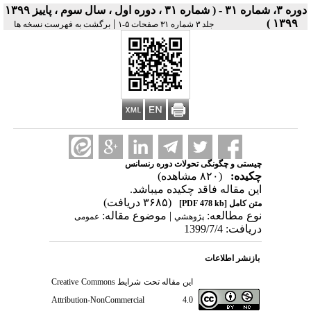
دوره ۳، شماره ۳۱ - ( شماره ۳۱ ، دوره اول ، سال سوم ، پاییز ۱۳۹۹
|
۱۳۹۹ )
جلد ۳ شماره ۳۱ صفحات ۵-۱
برگشت به فهرست نسخه ها
چیستی و چگونگی تحولات دوره رنسانس
چکیده:
(۸۲۰ مشاهده)
این مقاله فاقد چکیده می​باشد.
(۳۶۸۵ دریافت)
متن کامل
[PDF 478 kb]
نوع مطالعه:
| موضوع مقاله:
پژوهشي
عمومى
دریافت: 1399/7/4
بازنشر اطلاعات
این مقاله تحت شرایط
Creative Commons
Attribution-NonCommercial 4.0