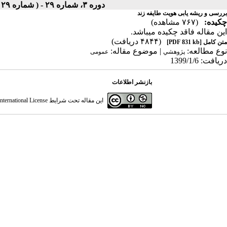
دوره ۳، شماره ۲۹ - ( شماره ۲۹ ، دوره چهارم ، سال سوم ، بهار ۱۳۹۹ ۱۳۹۹ )
بررسی و ریشه یابی هویت طایفه زند
چکیده:
(۷۶۷ مشاهده)
این مقاله فاقد چکیده می​باشد.
(۴۸۴۴ دریافت)
متن کامل
[PDF 831 kb]
نوع مطالعه:
| موضوع مقاله:
پژوهشي
عمومى
دریافت: 1399/1/6
بازنشر اطلاعات
این مقاله تحت شرایط
ternational License