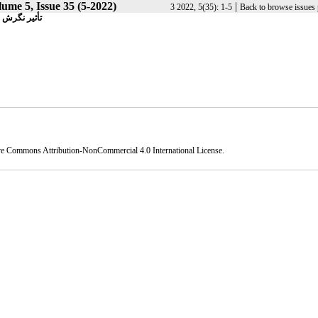
ume 5, Issue 35 (5-2022)
|
3 2022, 5(35): 1-5
Back to browse issues
تأثیر نگرش ب
ve Commons Attribution-NonCommercial 4.0 International License
.