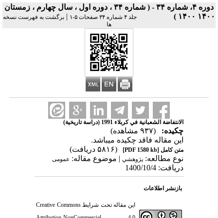
دوره ۴، شماره ۳۴ - ( شماره ۳۴ ، دوره اول ، سال چهارم ، زمستان
|
۱۴۰۰ ۱۴۰۰ )
جلد ۴ شماره ۳۴ صفحات ۵-۱
برگشت به فهرست نسخه
ها
الانتفاضة الشعبانية في كربلاء 1991 (دراسة تاريخية)
چکیده:
(۹۳۷ مشاهده)
این مقاله فاقد چکیده می​باشد.
(۵۸۱۶ دریافت)
متن کامل
[PDF 1580 kb]
نوع مطالعه:
| موضوع مقاله:
پژوهشي
عمومى
دریافت: 1400/10/4
بازنشر اطلاعات
این مقاله تحت شرایط
Creative Commons
Attribution-NonCommercial 4.0