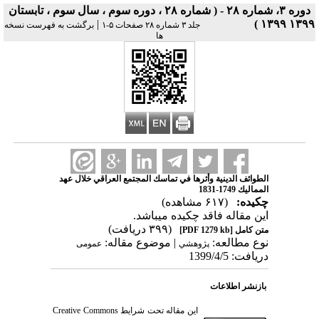
دوره ۳، شماره ۲۸ - ( شماره ۲۸ ، دوره سوم ، سال سوم ، تابستان
|
۱۳۹۹ ۱۳۹۹ )
جلد ۳ شماره ۲۸ صفحات ۵-۱
برگشت به فهرست نسخه
ها
الطوائف الدينية وأثرها في تماسك المجتمع العراقي خلال عهد
المماليك 1749-1831
چکیده:
(۶۱۷ مشاهده)
این مقاله فاقد چکیده می​باشد.
(۳۹۹ دریافت)
متن کامل
[PDF 1279 kb]
نوع مطالعه:
| موضوع مقاله:
پژوهشي
عمومى
دریافت: 1399/4/5
بازنشر اطلاعات
این مقاله تحت شرایط
Creative Commons