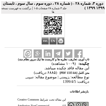
دوره ۳، شماره ۲۸ - ( شماره ۲۸ ، دوره سوم ، سال سوم ، تابستان
|
۱۳۹۹ ۱۳۹۹ )
جلد ۳ شماره ۲۸ صفحات ۵-۱
برگشت به فهرست نسخه
ها
تاب آوری، تعاریف، نظریه ها و کاربست ها (یک مرور نظام مند)
چکیده:
(۱۰۰۹ مشاهده)
این مقاله فاقد چکیده می​باشد.
(۶۸۸۵ دریافت)
متن کامل
[PDF 1335 kb]
نوع مطالعه:
| موضوع مقاله:
پژوهشي
عمومى
دریافت: 1399/4/5
بازنشر اطلاعات
این مقاله تحت شرایط
Creative Commons
Attribution-NonCommercial 4.0