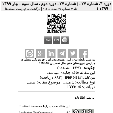
دوره ۳، شماره ۲۷ - ( شماره ۲۷ ، دوره دوم ، سال سوم ، بهار ۱۳۹۹
|
۱۳۹۹ )
جلد ۳ شماره ۲۷ صفحات ۵-۱
برگشت به فهرست نسخه ها
بررسی رابطه بین رفتار رهبری مدیران با فرسودگی شغلی در
مدارس شهرستان خنج سال تحصیلی 99-1398
چکیده:
(۶۲۹ مشاهده)
این مقاله فاقد چکیده می​باشد.
(۶۸۳ دریافت)
متن کامل
[PDF 942 kb]
نوع مطالعه:
| موضوع مقاله:
پژوهشي
عمومى
دریافت: 1399/1/6
بازنشر اطلاعات
این مقاله تحت شرایط
Creative Commons
Attribution-NonCommercial 4.0